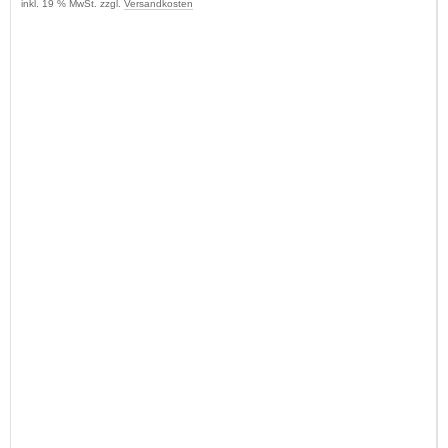
inkl. 19 % MwSt. zzgl.
Versandkosten