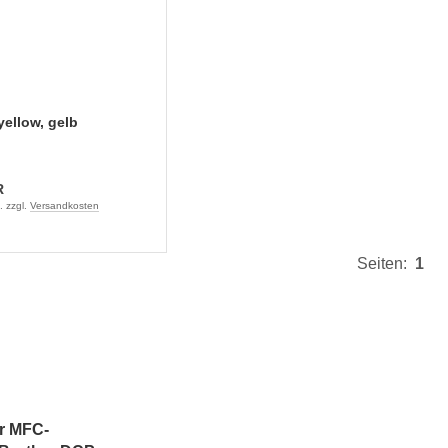
yellow, gelb
R
. zzgl.
Versandkosten
Seiten:
1
r MFC-