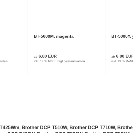
BT-5000M, magenta
BT-5000Y, 
6,80 EUR
6,80 EU
ab
ab
osten
inkl. 19 % MwSt. zzgl.
Versandkosten
inkl. 19 % MwSt
-T425Wm, Brother DCP-T510W, Brother DCP-T710W, Brothe