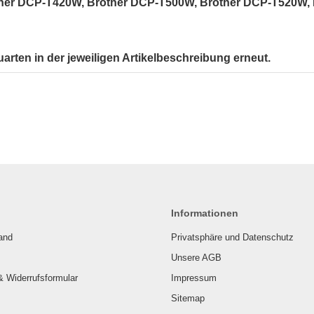
her DCP-T420W, Brother DCP-T500W, Brother DCP-T520W, 
uarten in der jeweiligen Artikelbeschreibung erneut.
Informationen
and
Privatsphäre und Datenschutz
Unsere AGB
& Widerrufsformular
Impressum
Sitemap