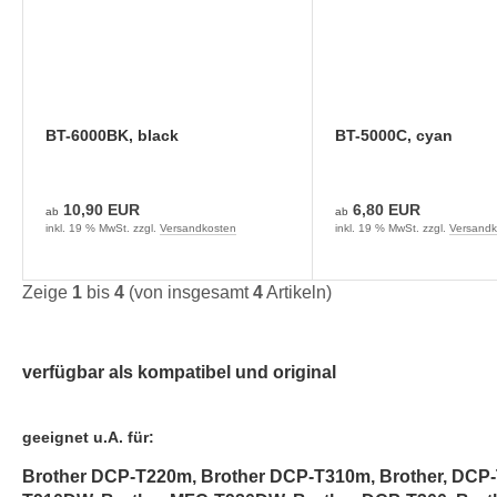
BT-6000BK, black
BT-5000C, cyan
10,90 EUR
6,80 EUR
ab
ab
inkl. 19 % MwSt. zzgl.
Versandkosten
inkl. 19 % MwSt. zzgl.
Versandk
Zeige
1
bis
4
(von insgesamt
4
Artikeln)
verfügbar als kompatibel und original
geeignet u.A. für:
Brother DCP-T220m, Brother DCP-T310m, Brother, DCP