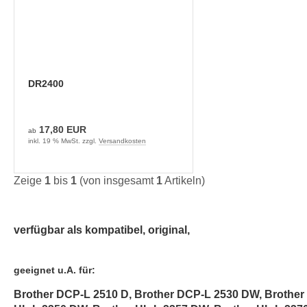
DR2400
17,80 EUR
ab
inkl. 19 % MwSt. zzgl.
Versandkosten
Zeige
1
bis
1
(von insgesamt
1
Artikeln)
verfügbar als kompatibel, original,
geeignet u.A. für:
Brother DCP-L 2510 D, Brother DCP-L 2530 DW, Brother