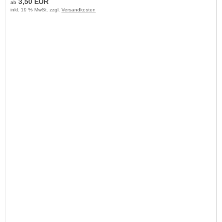
3,50 EUR
ab
inkl. 19 % MwSt. zzgl.
Versandkosten