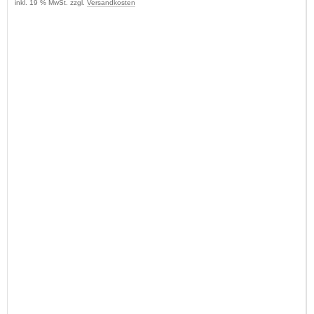
inkl. 19 % MwSt. zzgl.
Versandkosten