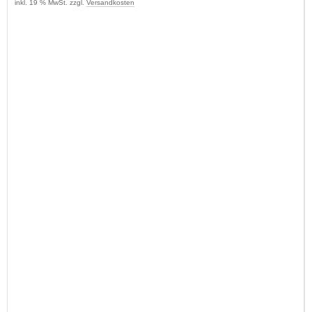
inkl. 19 % MwSt. zzgl.
Versandkosten