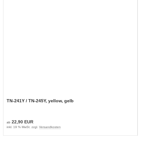
TN-241Y / TN-245Y, yellow, gelb
22,90 EUR
ab
inkl. 19 % MwSt. zzgl.
Versandkosten