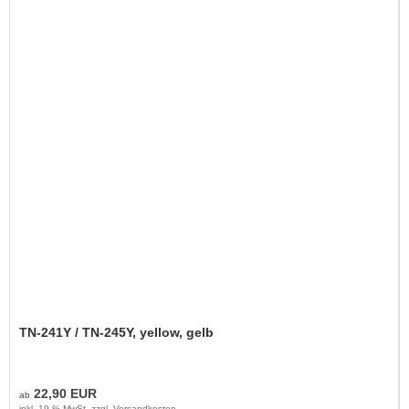
TN-241Y / TN-245Y, yellow, gelb
22,90 EUR
ab
inkl. 19 % MwSt. zzgl.
Versandkosten